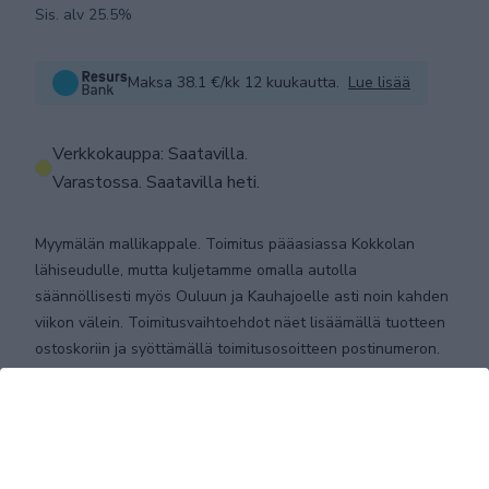
Sis. alv 25.5%
Maksa 38.1 €/kk 12 kuukautta.
Lue lisää
Verkkokauppa: Saatavilla
.
Varastossa. Saatavilla heti.
Myymälän mallikappale. Toimitus pääasiassa Kokkolan
lähiseudulle, mutta kuljetamme omalla autolla
säännöllisesti myös Ouluun ja Kauhajoelle asti noin kahden
viikon välein. Toimitusvaihtoehdot näet lisäämällä tuotteen
ostoskoriin ja syöttämällä toimitusosoitteen postinumeron.
LISÄÄ OSTOSKORIIN