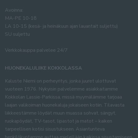
Avoinna:
MA-PE 10-18
LA 10-15 (kesä- ja heinäkuun ajan lauantait suljettu)
SU suljettu
Verkkokauppa palvelee 24/7
HUONEKALULIIKE KOKKOLASSA
Kaluste Niemi on perheyritys, jonka juuret ulottuvat
vuoteen 1976. Nykyisin palvelemme asiakkaitamme
Kokkolan Lassie-Parkissa, missä myymälämme tarjoaa
laajan valikoiman huonekaluja jokaiseen kotiin. Tilavasta
liikkeestämme löydät muun muassa sohvat, sängyt,
ruokapöydät, TV-tasot, lipastot ja matot – kaiken
tarpeellisen kotisi sisustukseen. Asiantunteva
henkilökuntamme auttaa mielellään kaikissa sisustamiseen