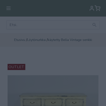
/
/
Etusivu
Löytönurkka
käytetty Bella Vintage senkki
OUTLET
OU