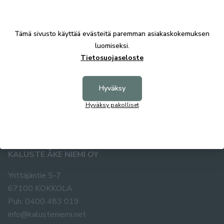
Tuotekuvaus
Tämä sivusto käyttää evästeitä paremman asiakaskokemuksen
luomiseksi.
Tekniset tiedot
Tietosuojaseloste
Hyväksy
Hyväksy pakolliset
KALUSTE ÅKE NIEMI OY
Yrittäjäntie 5-7
67100 KOKKOLA
Puh. 0400 483 019
info@kalusteniemi.net