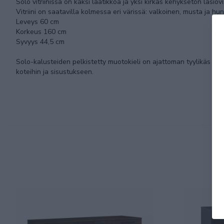
Solo vitriinissä on kaksi laatikkoa ja yksi kirkas kehyksetön lasio
Vitriini on saatavilla kolmessa eri värissä: valkoinen, musta ja hu
Leveys 60 cm
Korkeus 160 cm
Syvyys 44,5 cm
Solo-kalusteiden pelkistetty muotokieli on ajattoman tyylikäs ja vä
koteihin ja sisustukseen.