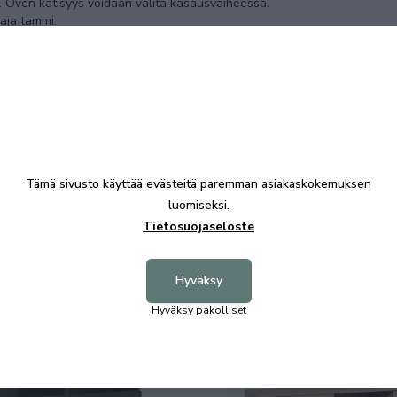
vi. Oven kätisyys voidaan valita kasausvaiheessa.
naja tammi.
rivaihtojen ansiosta kalusteet sopivat erilaisiin
Tämä sivusto käyttää evästeitä paremman asiakaskokemuksen
luomiseksi.
Tietosuojaseloste
Hyväksy
Osta samalla
Hyväksy pakolliset