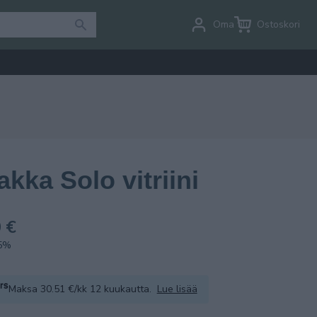
Oma tili
Ostoskori
akka Solo vitriini
 €
.5%
Maksa 30.51 €/kk 12 kuukautta.
Lue lisää