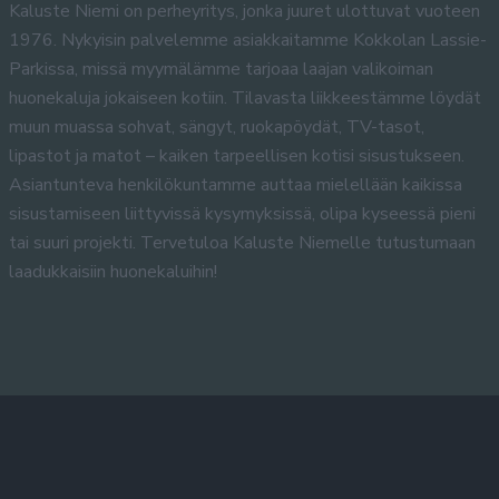
Kaluste Niemi on perheyritys, jonka juuret ulottuvat vuoteen
1976. Nykyisin palvelemme asiakkaitamme Kokkolan Lassie-
Parkissa, missä myymälämme tarjoaa laajan valikoiman
huonekaluja jokaiseen kotiin. Tilavasta liikkeestämme löydät
muun muassa sohvat, sängyt, ruokapöydät, TV-tasot,
lipastot ja matot – kaiken tarpeellisen kotisi sisustukseen.
Asiantunteva henkilökuntamme auttaa mielellään kaikissa
sisustamiseen liittyvissä kysymyksissä, olipa kyseessä pieni
tai suuri projekti. Tervetuloa Kaluste Niemelle tutustumaan
laadukkaisiin huonekaluihin!