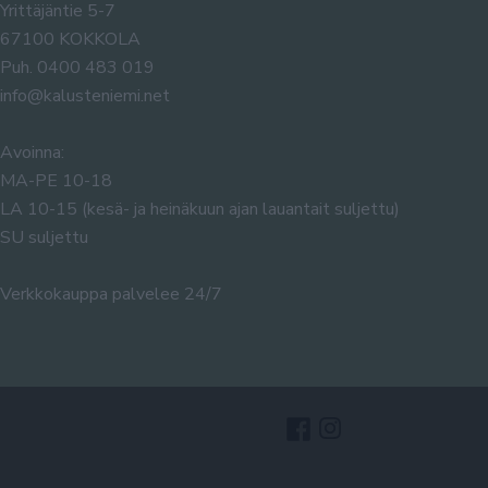
Yrittäjäntie 5-7
67100 KOKKOLA
Puh. 0400 483 019
info@kalusteniemi.net
Avoinna:
MA-PE 10-18
LA 10-15 (kesä- ja heinäkuun ajan lauantait suljettu)
SU suljettu
Verkkokauppa palvelee 24/7