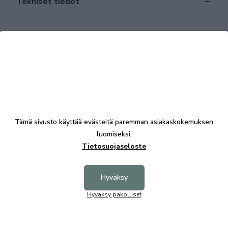
Tekniset tiedot
Tutustu myös
Tämä sivusto käyttää evästeitä paremman asiakaskokemuksen
luomiseksi.
Tietosuojaseloste
+7
Hyväksy
Heta 3-istuttava sohva Leaf kankaalla
Hyväksy pakolliset
2222,00 €
Heta noj