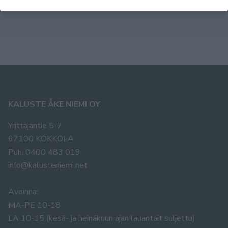
1202,00
KALUSTE ÅKE NIEMI OY
Yrittäjäntie 5-7
67100 KOKKOLA
Puh. 0400 483 019
info@kalusteniemi.net
Avoinna:
MA-PE 10-18
LA 10-15 (kesä- ja heinäkuun ajan lauantait suljettu)