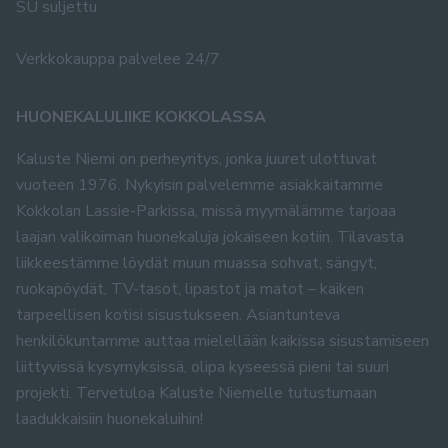
SU suljettu
Verkkokauppa palvelee 24/7
HUONEKALULIIKE KOKKOLASSA
Kaluste Niemi on perheyritys, jonka juuret ulottuvat
vuoteen 1976. Nykyisin palvelemme asiakkaitamme
Kokkolan Lassie-Parkissa, missä myymälämme tarjoaa
laajan valikoiman huonekaluja jokaiseen kotiin. Tilavasta
liikkeestämme löydät muun muassa sohvat, sängyt,
ruokapöydät, TV-tasot, lipastot ja matot – kaiken
tarpeellisen kotisi sisustukseen. Asiantunteva
henkilökuntamme auttaa mielellään kaikissa sisustamiseen
liittyvissä kysymyksissä, olipa kyseessä pieni tai suuri
projekti. Tervetuloa Kaluste Niemelle tutustumaan
laadukkaisiin huonekaluihin!