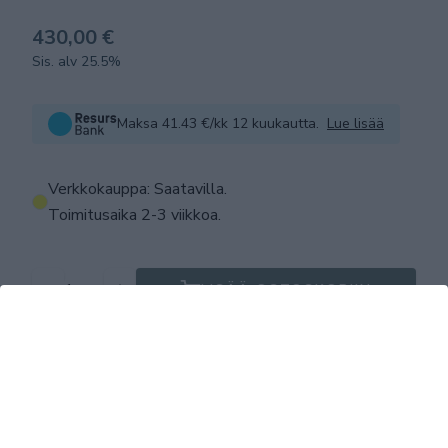
430,00 €
Sis. alv 25.5%
Maksa 41.43 €/kk 12 kuukautta.
Lue lisää
Verkkokauppa: Saatavilla
.
Toimitusaika 2-3 viikkoa.
LISÄÄ OSTOSKORIIN
Tuotekuvaus