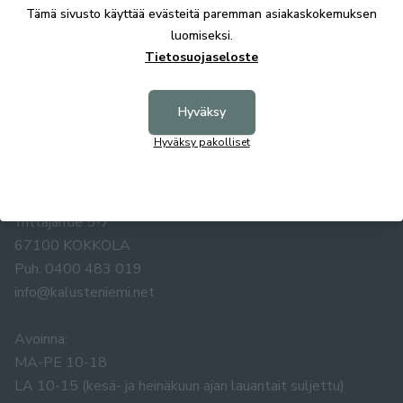
Tekniset tiedot
Tämä sivusto käyttää evästeitä paremman asiakaskokemuksen
luomiseksi.
Tietosuojaseloste
Hyväksy
Hyväksy pakolliset
KALUSTE ÅKE NIEMI OY
Yrittäjäntie 5-7
67100 KOKKOLA
Puh. 0400 483 019
info@kalusteniemi.net
Avoinna:
MA-PE 10-18
LA 10-15 (kesä- ja heinäkuun ajan lauantait suljettu)