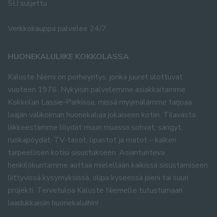
SU suljettu
Verkkokauppa palvelee 24/7
HUONEKALULIIKE KOKKOLASSA
Kaluste Niemi on perheyritys, jonka juuret ulottuvat
vuoteen 1976. Nykyisin palvelemme asiakkaitamme
Kokkolan Lassie-Parkissa, missä myymälämme tarjoaa
laajan valikoiman huonekaluja jokaiseen kotiin. Tilavasta
liikkeestämme löydät muun muassa sohvat, sängyt,
ruokapöydät, TV-tasot, lipastot ja matot – kaiken
tarpeellisen kotisi sisustukseen. Asiantunteva
henkilökuntamme auttaa mielellään kaikissa sisustamiseen
liittyvissä kysymyksissä, olipa kyseessä pieni tai suuri
projekti. Tervetuloa Kaluste Niemelle tutustumaan
laadukkaisiin huonekaluihin!