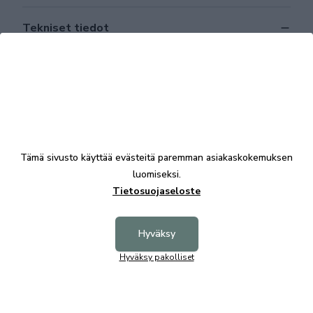
Tekniset tiedot
Tutustu myös
Tämä sivusto käyttää evästeitä paremman asiakaskokemuksen
luomiseksi.
Tietosuojaseloste
Hyväksy
Hyväksy pakolliset
Fred senkki 170 kuultovalkoinen, Rowico
1399,00 €