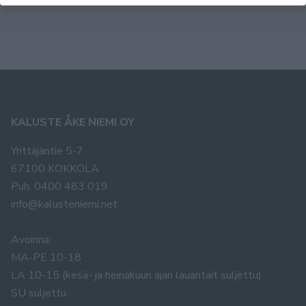
KALUSTE ÅKE NIEMI OY
Yrittäjäntie 5-7
67100 KOKKOLA
Puh. 0400 483 019
info@kalusteniemi.net
Avoinna:
MA-PE 10-18
LA 10-15 (kesä- ja heinäkuun ajan lauantait suljettu)
SU suljettu