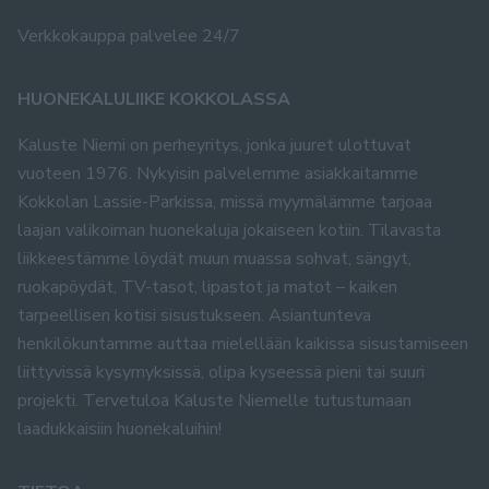
Verkkokauppa palvelee 24/7
HUONEKALULIIKE KOKKOLASSA
Kaluste Niemi on perheyritys, jonka juuret ulottuvat
vuoteen 1976. Nykyisin palvelemme asiakkaitamme
Kokkolan Lassie-Parkissa, missä myymälämme tarjoaa
laajan valikoiman huonekaluja jokaiseen kotiin. Tilavasta
liikkeestämme löydät muun muassa sohvat, sängyt,
ruokapöydät, TV-tasot, lipastot ja matot – kaiken
tarpeellisen kotisi sisustukseen. Asiantunteva
henkilökuntamme auttaa mielellään kaikissa sisustamiseen
liittyvissä kysymyksissä, olipa kyseessä pieni tai suuri
projekti. Tervetuloa Kaluste Niemelle tutustumaan
laadukkaisiin huonekaluihin!