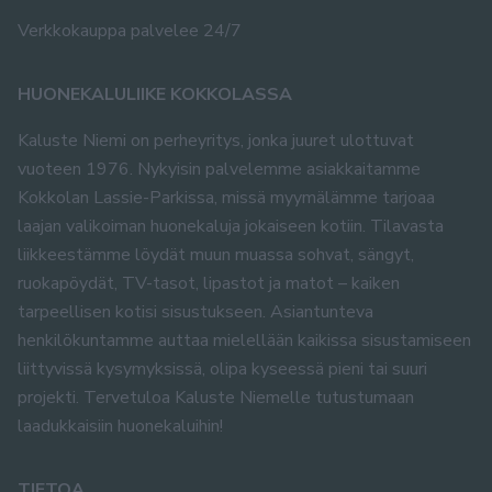
Verkkokauppa palvelee 24/7
HUONEKALULIIKE KOKKOLASSA
Kaluste Niemi on perheyritys, jonka juuret ulottuvat
vuoteen 1976. Nykyisin palvelemme asiakkaitamme
Kokkolan Lassie-Parkissa, missä myymälämme tarjoaa
laajan valikoiman huonekaluja jokaiseen kotiin. Tilavasta
liikkeestämme löydät muun muassa sohvat, sängyt,
ruokapöydät, TV-tasot, lipastot ja matot – kaiken
tarpeellisen kotisi sisustukseen. Asiantunteva
henkilökuntamme auttaa mielellään kaikissa sisustamiseen
liittyvissä kysymyksissä, olipa kyseessä pieni tai suuri
projekti. Tervetuloa Kaluste Niemelle tutustumaan
laadukkaisiin huonekaluihin!
TIETOA