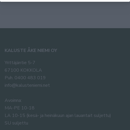
KALUSTE ÅKE NIEMI OY
Yrittäjäntie 5-7
67100 KOKKOLA
Puh. 0400 483 019
info@kalusteniemi.net
Avoinna:
MA-PE 10-18
LA 10-15 (kesä- ja heinäkuun ajan lauantait suljettu)
SU suljettu