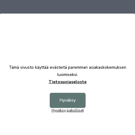
Tutustu myös
Tämä sivusto käyttää evästeitä paremman asiakaskokemuksen
luomiseksi.
Tietosuojaseloste
Hyväksy
Hyväksy pakolliset
Levon taittopatja 190 cm beige
Levon t
417,00 €
417,00 