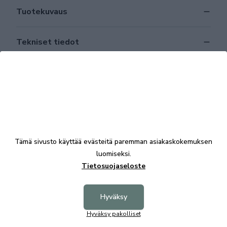
Tuotekuvaus
Tekniset tiedot
Tutustu myös
Tämä sivusto käyttää evästeitä paremman asiakaskokemuksen
luomiseksi.
Tietosuojaseloste
Hyväksy
Hyväksy pakolliset