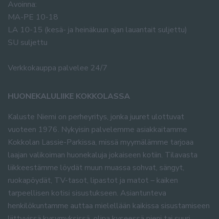
Avoinna:
MA-PE 10-18
LA 10-15 (kesä- ja heinäkuun ajan lauantait suljettu)
SU suljettu
Verkkokauppa palvelee 24/7
HUONEKALULIIKE KOKKOLASSA
Kaluste Niemi on perheyritys, jonka juuret ulottuvat
vuoteen 1976. Nykyisin palvelemme asiakkaitamme
Kokkolan Lassie-Parkissa, missä myymälämme tarjoaa
laajan valikoiman huonekaluja jokaiseen kotiin. Tilavasta
liikkeestämme löydät muun muassa sohvat, sängyt,
ruokapöydät, TV-tasot, lipastot ja matot – kaiken
tarpeellisen kotisi sisustukseen. Asiantunteva
henkilökuntamme auttaa mielellään kaikissa sisustamiseen
liittyvissä kysymyksissä, olipa kyseessä pieni tai suuri