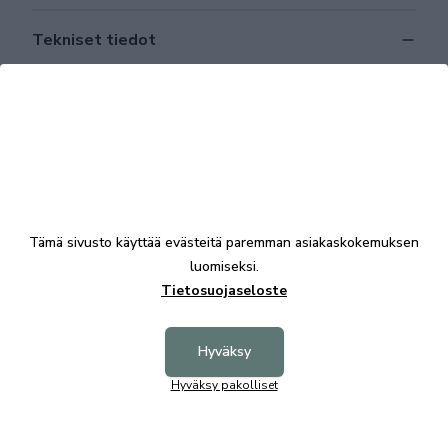
Tekniset tiedot
Tutustu myös
Tämä sivusto käyttää evästeitä paremman asiakaskokemuksen
luomiseksi.
Tietosuojaseloste
Hyväksy
Hyväksy pakolliset
Filippa pöytä 140 tammi, Rowico