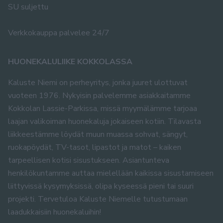
SU suljettu
Verkkokauppa palvelee 24/7
HUONEKALULIIKE KOKKOLASSA
Kaluste Niemi on perheyritys, jonka juuret ulottuvat
vuoteen 1976. Nykyisin palvelemme asiakkaitamme
Kokkolan Lassie-Parkissa, missä myymälämme tarjoaa
laajan valikoiman huonekaluja jokaiseen kotiin. Tilavasta
liikkeestämme löydät muun muassa sohvat, sängyt,
ruokapöydät, TV-tasot, lipastot ja matot – kaiken
tarpeellisen kotisi sisustukseen. Asiantunteva
henkilökuntamme auttaa mielellään kaikissa sisustamiseen
liittyvissä kysymyksissä, olipa kyseessä pieni tai suuri
projekti. Tervetuloa Kaluste Niemelle tutustumaan
laadukkaisiin huonekaluihin!