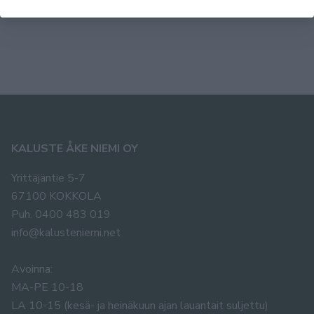
799,00 €
KALUSTE ÅKE NIEMI OY
Yrittäjäntie 5-7
67100 KOKKOLA
Puh. 0400 483 019
info@kalusteniemi.net
Avoinna:
MA-PE 10-18
LA 10-15 (kesä- ja heinäkuun ajan lauantait suljettu)