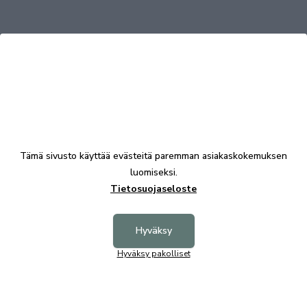
Tutustu myös
Uutu
Tämä sivusto käyttää evästeitä paremman asiakaskokemuksen
luomiseksi.
Tietosuojaseloste
Hyväksy
Hyväksy pakolliset
Filippa jatkolevy 40*105 tammi, Rowico
Rowico 
209,00 €
229,00 