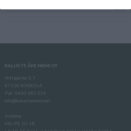
199,00 €
199,00 
KALUSTE ÅKE NIEMI OY
Yrittäjäntie 5-7
67100 KOKKOLA
Puh. 0400 483 019
info@kalusteniemi.net
Avoinna:
MA-PE 10-18