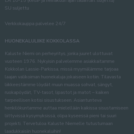
LA 10-15 (kesä- ja heinäkuun ajan lauantait suljettu)
SU suljettu
Verkkokauppa palvelee 24/7
HUONEKALULIIKE KOKKOLASSA
Kaluste Niemi on perheyritys, jonka juuret ulottuvat
vuoteen 1976. Nykyisin palvelemme asiakkaitamme
Kokkolan Lassie-Parkissa, missä myymälämme tarjoaa
laajan valikoiman huonekaluja jokaiseen kotiin. Tilavasta
liikkeestämme löydät muun muassa sohvat, sängyt,
ruokapöydät, TV-tasot, lipastot ja matot – kaiken
tarpeellisen kotisi sisustukseen. Asiantunteva
henkilökuntamme auttaa mielellään kaikissa sisustamiseen
liittyvissä kysymyksissä, olipa kyseessä pieni tai suuri
projekti. Tervetuloa Kaluste Niemelle tutustumaan
laadukkaisiin huonekaluihin!