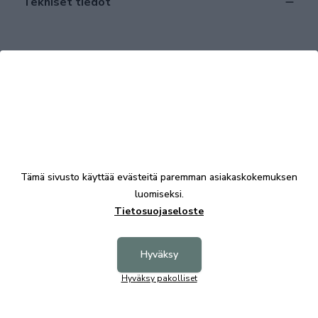
Tekniset tiedot
Tutustu myös
Tämä sivusto käyttää evästeitä paremman asiakaskokemuksen
luomiseksi.
Tietosuojaseloste
Hyväksy
Hyväksy pakolliset
Kato tuoli, Rowico, valkolakattu/tummanharmaa
Nagano 
valkola