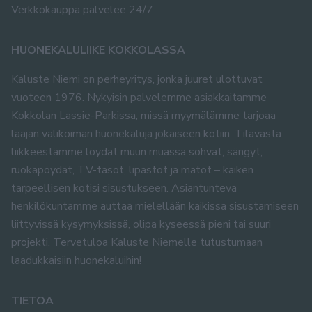
Verkkokauppa palvelee 24/7
HUONEKALULIIKE KOKKOLASSA
Kaluste Niemi on perheyritys, jonka juuret ulottuvat
vuoteen 1976. Nykyisin palvelemme asiakkaitamme
Kokkolan Lassie-Parkissa, missä myymälämme tarjoaa
laajan valikoiman huonekaluja jokaiseen kotiin. Tilavasta
liikkeestämme löydät muun muassa sohvat, sängyt,
ruokapöydät, TV-tasot, lipastot ja matot – kaiken
tarpeellisen kotisi sisustukseen. Asiantunteva
henkilökuntamme auttaa mielellään kaikissa sisustamiseen
liittyvissä kysymyksissä, olipa kyseessä pieni tai suuri
projekti. Tervetuloa Kaluste Niemelle tutustumaan
laadukkaisiin huonekaluihin!
TIETOA