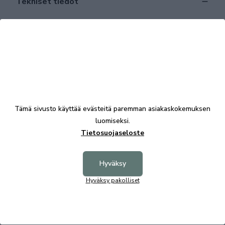
Tekniset tiedot
Tutustu myös
Tämä sivusto käyttää evästeitä paremman asiakaskokemuksen
luomiseksi.
Tietosuojaseloste
Hyväksy
Duncan rahi vaaleanharmaa, Rowico
Hyväksy pakolliset
Duncan 
819,00 €
899,00 