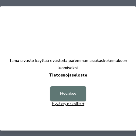
Osta samalla
Tämä sivusto käyttää evästeitä paremman asiakaskokemuksen
luomiseksi.
Tietosuojaseloste
Hyväksy
Delux Airella pallokuitutyyny 50x60 cm
Delux A
Hyväksy pakolliset
8,00 €
25,00 €