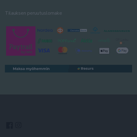
Tilauksen peruutuslomake