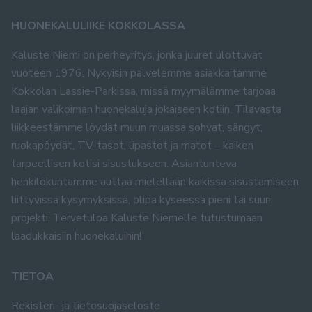
HUONEKALULIIKE KOKKOLASSA
Kaluste Niemi on perheyritys, jonka juuret ulottuvat
vuoteen 1976. Nykyisin palvelemme asiakkaitamme
Kokkolan Lassie-Parkissa, missä myymälämme tarjoaa
laajan valikoiman huonekaluja jokaiseen kotiin. Tilavasta
liikkeestämme löydät muun muassa sohvat, sängyt,
ruokapöydät, TV-tasot, lipastot ja matot – kaiken
tarpeellisen kotisi sisustukseen. Asiantunteva
henkilökuntamme auttaa mielellään kaikissa sisustamiseen
liittyvissä kysymyksissä, olipa kyseessä pieni tai suuri
projekti. Tervetuloa Kaluste Niemelle tutustumaan
laadukkaisiin huonekaluihin!
TIETOA
Rekisteri- ja tietosuojaseloste