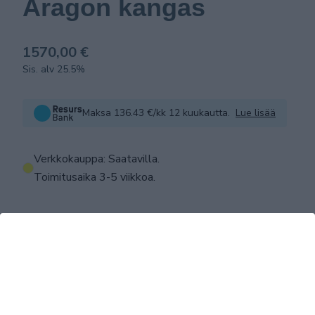
Aragon kangas
1570,00 €
Sis. alv 25.5%
Maksa 136.43 €/kk 12 kuukautta.
Lue lisää
Verkkokauppa: Saatavilla
.
Toimitusaika 3-5 viikkoa.
LISÄÄ OSTOSKORIIN
Tuotekuvaus