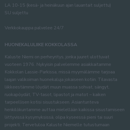
LA 10-15 (kesä- ja heinäkuun ajan lauantait suljettu)
SU suljettu
Verkkokauppa palvelee 24/7
HUONEKALULIIKE KOKKOLASSA
Kaluste Niemi on perheyritys, jonka juuret ulottuvat
vuoteen 1976. Nykyisin palvelemme asiakkaitamme
Kokkolan Lassie-Parkissa, missä myymälämme tarjoaa
laajan valikoiman huonekaluja jokaiseen kotiin. Tilavasta
liikkeestämme löydät muun muassa sohvat, sängyt,
ruokapöydät, TV-tasot, lipastot ja matot – kaiken
tarpeellisen kotisi sisustukseen. Asiantunteva
henkilökuntamme auttaa mielellään kaikissa sisustamiseen
liittyvissä kysymyksissä, olipa kyseessä pieni tai suuri
projekti. Tervetuloa Kaluste Niemelle tutustumaan