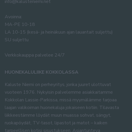
info@kalusteniemi.net
Avoinna:
MA-PE 10-18
LA 10-15 (kesä- ja heinäkuun ajan lauantait suljettu)
SU suljettu
Verkkokauppa palvelee 24/7
HUONEKALULIIKE KOKKOLASSA
Kaluste Niemi on perheyritys, jonka juuret ulottuvat
vuoteen 1976. Nykyisin palvelemme asiakkaitamme
Kokkolan Lassie-Parkissa, missä myymälämme tarjoaa
laajan valikoiman huonekaluja jokaiseen kotiin. Tilavasta
liikkeestämme löydät muun muassa sohvat, sängyt,
ruokapöydät, TV-tasot, lipastot ja matot – kaiken
tarpeellisen kotisi sisustukseen. Asiantunteva