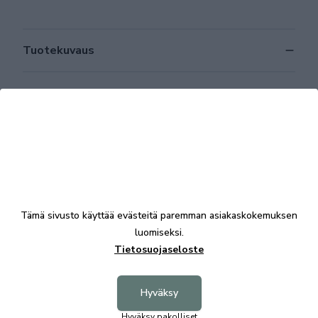
Tuotekuvaus
Tekniset tiedot
Tutustu myös
Tämä sivusto käyttää evästeitä paremman asiakaskokemuksen
OUTLET
OUTL
luomiseksi.
Tietosuojaseloste
Hyväksy
Hyväksy pakolliset