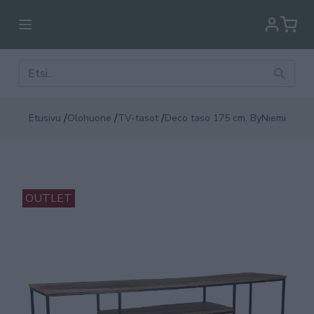
/
/
/
Etusivu
Olohuone
TV-tasot
Deco taso 175 cm, ByNiemi
OUTLET
OU