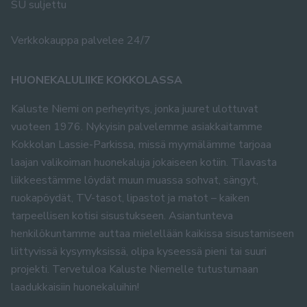
SU suljettu
Verkkokauppa palvelee 24/7
HUONEKALULIIKE KOKKOLASSA
Kaluste Niemi on perheyritys, jonka juuret ulottuvat
vuoteen 1976. Nykyisin palvelemme asiakkaitamme
Kokkolan Lassie-Parkissa, missä myymälämme tarjoaa
laajan valikoiman huonekaluja jokaiseen kotiin. Tilavasta
liikkeestämme löydät muun muassa sohvat, sängyt,
ruokapöydät, TV-tasot, lipastot ja matot – kaiken
tarpeellisen kotisi sisustukseen. Asiantunteva
henkilökuntamme auttaa mielellään kaikissa sisustamiseen
liittyvissä kysymyksissä, olipa kyseessä pieni tai suuri
projekti. Tervetuloa Kaluste Niemelle tutustumaan
laadukkaisiin huonekaluihin!