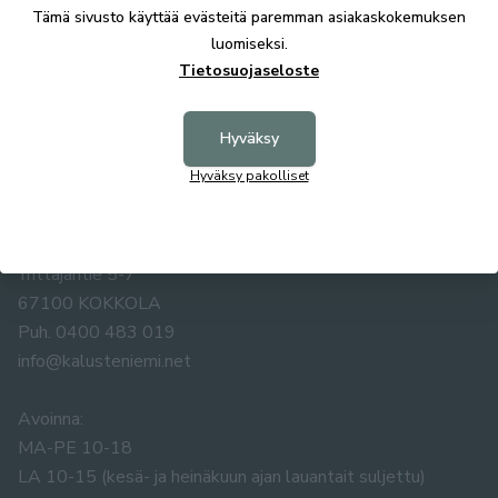
Tekniset tiedot
Tämä sivusto käyttää evästeitä paremman asiakaskokemuksen
luomiseksi.
Tietosuojaseloste
Hyväksy
Hyväksy pakolliset
KALUSTE ÅKE NIEMI OY
Yrittäjäntie 5-7
67100 KOKKOLA
Puh. 0400 483 019
info@kalusteniemi.net
Avoinna:
MA-PE 10-18
LA 10-15 (kesä- ja heinäkuun ajan lauantait suljettu)