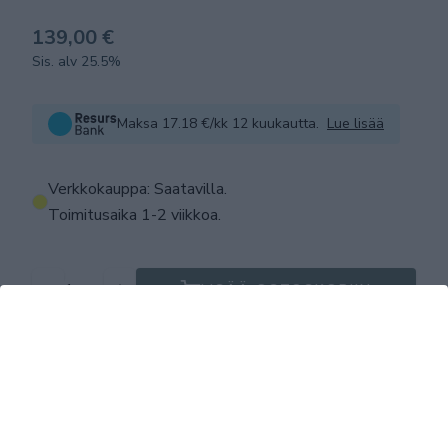
139,00 €
Sis. alv 25.5%
Maksa 17.18 €/kk 12 kuukautta.
Lue lisää
Verkkokauppa: Saatavilla
.
Toimitusaika 1-2 viikkoa.
LISÄÄ OSTOSKORIIN
Tuotekuvaus