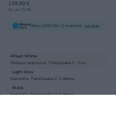
159,00 €
Sis. alv 25.5%
Maksa 18.85 €/kk 12 kuukautta.
Lue lisää
Pearl White
Omassa varastossa. Toimitusaika 2 - 5 pv
Light Grey
Saatavilla. Toimitusaika 2-3 viikkoa.
Black
Saatavilla. Toimitusaika 2-3 viikkoa.