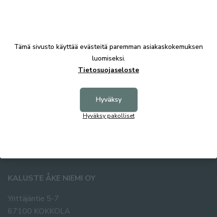
LISÄÄ OSTOSKORIIN
Tämä sivusto käyttää evästeitä paremman asiakaskokemuksen
Tuotekuvaus
luomiseksi.
Tietosuojaseloste
Tekniset tiedot
Hyväksy
Hyväksy pakolliset
KALUSTE ÅKE NIEMI OY
Yrittäjäntie 5-7
67100 KOKKOLA