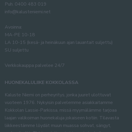
Puh. 0400 483 019
info@kalusteniemi.net
Avoinna:
MA-PE 10-18
LA 10-15 (kesä- ja heinäkuun ajan lauantait suljettu)
SU suljettu
Verkkokauppa palvelee 24/7
HUONEKALULIIKE KOKKOLASSA
Kaluste Niemi on perheyritys, jonka juuret ulottuvat
vuoteen 1976. Nykyisin palvelemme asiakkaitamme
Kokkolan Lassie-Parkissa, missä myymälämme tarjoaa
laajan valikoiman huonekaluja jokaiseen kotiin. Tilavasta
liikkeestämme löydät muun muassa sohvat, sängyt,