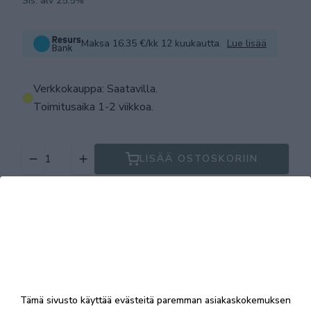
Sis. alv 25.5%
Maksa 16.35 €/kk 12 kuukautta.
Lue lisää
Verkkokauppa: Saatavilla
.
Toimitusaika 1-2 viikkoa.
LISÄÄ OSTOSKORIIN
Tuotekuvaus
Tekniset tiedot
Tämä sivusto käyttää evästeitä paremman asiakaskokemuksen