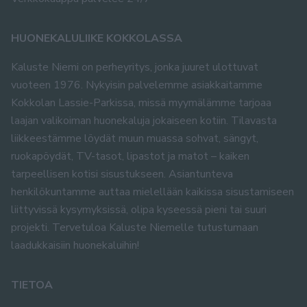
HUONEKALULIIKE KOKKOLASSA
Kaluste Niemi on perheyritys, jonka juuret ulottuvat
vuoteen 1976. Nykyisin palvelemme asiakkaitamme
Kokkolan Lassie-Parkissa, missä myymälämme tarjoaa
laajan valikoiman huonekaluja jokaiseen kotiin. Tilavasta
liikkeestämme löydät muun muassa sohvat, sängyt,
ruokapöydät, TV-tasot, lipastot ja matot – kaiken
tarpeellisen kotisi sisustukseen. Asiantunteva
henkilökuntamme auttaa mielellään kaikissa sisustamiseen
liittyvissä kysymyksissä, olipa kyseessä pieni tai suuri
projekti. Tervetuloa Kaluste Niemelle tutustumaan
laadukkaisiin huonekaluihin!
TIETOA