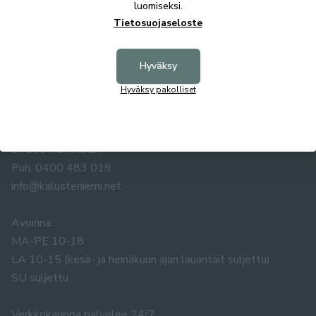
luomiseksi.
Tietosuojaseloste
Hyväksy
Hyväksy pakolliset
KALUSTE ÅKE NIEMI OY
Yrittäjäntie 5-7
67100 KOKKOLA
Puh. 0400 483 019
info@kalusteniemi.net
Avoinna:
MA-PE 10-18
LA 10-15 (kesä- ja heinäkuun ajan lauantait suljettu)
SU suljettu
Verkkokauppa palvelee 24/7