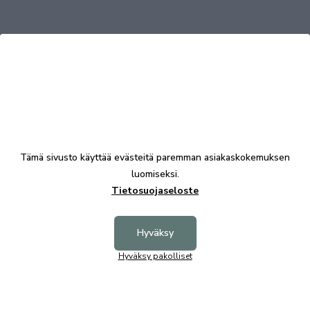
Tutustu myös
Tämä sivusto käyttää evästeitä paremman asiakaskokemuksen
luomiseksi.
Tietosuojaseloste
Hyväksy
Hyväksy pakolliset
Amira matto harmaa 200x285
160,00 €