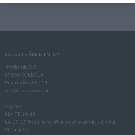
KALUSTE ÅKE NIEMI OY
Yrittäjäntie 5-7
67100 KOKKOLA
Puh. 0400 483 019
info@kalusteniemi.net
Avoinna:
MA-PE 10-18
LA 10-15 (kesä- ja heinäkuun ajan lauantait suljettu)
SU suljettu