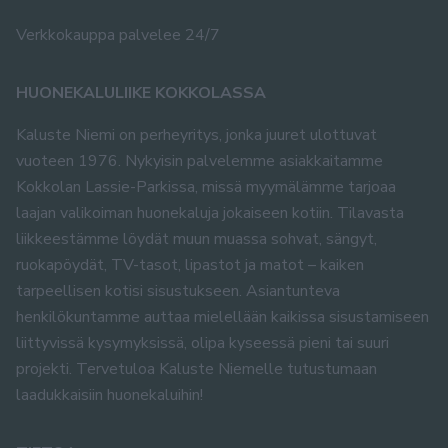
Verkkokauppa palvelee 24/7
HUONEKALULIIKE KOKKOLASSA
Kaluste Niemi on perheyritys, jonka juuret ulottuvat
vuoteen 1976. Nykyisin palvelemme asiakkaitamme
Kokkolan Lassie-Parkissa, missä myymälämme tarjoaa
laajan valikoiman huonekaluja jokaiseen kotiin. Tilavasta
liikkeestämme löydät muun muassa sohvat, sängyt,
ruokapöydät, TV-tasot, lipastot ja matot – kaiken
tarpeellisen kotisi sisustukseen. Asiantunteva
henkilökuntamme auttaa mielellään kaikissa sisustamiseen
liittyvissä kysymyksissä, olipa kyseessä pieni tai suuri
projekti. Tervetuloa Kaluste Niemelle tutustumaan
laadukkaisiin huonekaluihin!