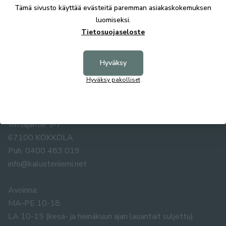
Tekniset tiedot
Tämä sivusto käyttää evästeitä paremman asiakaskokemuksen
luomiseksi.
Tietosuojaseloste
Hyväksy
Hyväksy pakolliset
KALUSTE ÅKE NIEMI OY
Yrittäjäntie 5-7
67100 KOKKOLA
Puh. 0400 483 019
info@kalusteniemi.net
Avoinna:
MA-PE 10-18
LA 10-15 (kesä- ja heinäkuun ajan lauantait suljettu)