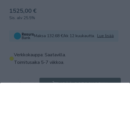
1525,00 €
Sis. alv 25.5%
Maksa 132.68 €/kk 12 kuukautta.
Lue lisää
Verkkokauppa: Saatavilla
.
Toimitusaika 5-7 viikkoa.
LISÄÄ OSTOSKORIIN
Tuotekuvaus