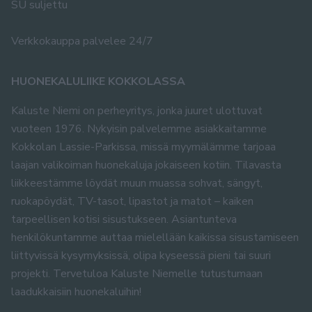
SU suljettu
Verkkokauppa palvelee 24/7
HUONEKALULIIKE KOKKOLASSA
Kaluste Niemi on perheyritys, jonka juuret ulottuvat
vuoteen 1976. Nykyisin palvelemme asiakkaitamme
Kokkolan Lassie-Parkissa, missä myymälämme tarjoaa
laajan valikoiman huonekaluja jokaiseen kotiin. Tilavasta
liikkeestämme löydät muun muassa sohvat, sängyt,
ruokapöydät, TV-tasot, lipastot ja matot – kaiken
tarpeellisen kotisi sisustukseen. Asiantunteva
henkilökuntamme auttaa mielellään kaikissa sisustamiseen
liittyvissä kysymyksissä, olipa kyseessä pieni tai suuri
projekti. Tervetuloa Kaluste Niemelle tutustumaan
laadukkaisiin huonekaluihin!