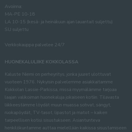
Avoinna:
MA-PE 10-18
LA 10-15 (kesä- ja heinäkuun ajan lauantait suljettu)
SU suljettu
Verkkokauppa palvelee 24/7
HUONEKALULIIKE KOKKOLASSA
Kaluste Niemi on perheyritys, jonka juuret ulottuvat
vuoteen 1976. Nykyisin palvelemme asiakkaitamme
Kokkolan Lassie-Parkissa, missä myymälämme tarjoaa
laajan valikoiman huonekaluja jokaiseen kotiin. Tilavasta
liikkeestämme löydät muun muassa sohvat, sängyt,
ruokapöydät, TV-tasot, lipastot ja matot – kaiken
tarpeellisen kotisi sisustukseen. Asiantunteva
henkilökuntamme auttaa mielellään kaikissa sisustamiseen