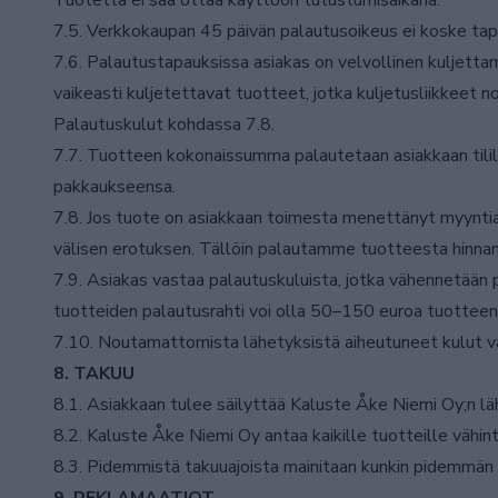
Tuotetta ei saa ottaa käyttöön tutustumisaikana.
7.5. Verkkokaupan 45 päivän palautusoikeus ei koske tap
7.6. Palautustapauksissa asiakas on velvollinen kuljetta
vaikeasti kuljetettavat tuotteet, jotka kuljetusliikkeet
Palautuskulut kohdassa 7.8.
7.7. Tuotteen kokonaissumma palautetaan asiakkaan tilil
pakkaukseensa.
7.8. Jos tuote on asiakkaan toimesta menettänyt myyntia
välisen erotuksen. Tällöin palautamme tuotteesta hinnan
7.9. Asiakas vastaa palautuskuluista, jotka vähennetään 
tuotteiden palautusrahti voi olla 50–150 euroa tuotteen k
7.10. Noutamattomista lähetyksistä aiheutuneet kulut
8. TAKUU
8.1. Asiakkaan tulee säilyttää Kaluste Åke Niemi Oy;n l
8.2. Kaluste Åke Niemi Oy antaa kaikille tuotteille vähi
8.3. Pidemmistä takuuajoista mainitaan kunkin pidemmän 