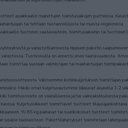
minaisuuksien ja sopimusehtojen mukaisesti.
teet asiakkaalle mainittujen toimitusaikojen puitteissa. Kaluste 
aahantuojan tai tehtaan tuotannollisista tai muista ongelmista.
akkaalle tuotteen saatavuuteen, toimitusaikoihin tai tuotteen la
hteyksistä ja varastotilanteesta riippuen paketin saapumiseen 
 ole varastossa. Tuotesivulla on annettu arvio saatavuudesta. I
aan toimittaa suoraan valmistajan tai maahantuojan toimipaikast
oimitusosoitteesta. Valitsemme kotiinkuljetuksen toimittajan pak
miseksi. Mikäli omat kuljetusautomme liikkuvat alueella 1-2 vii
i toimitusosoite on vaarallisessa ja/tai vaikeakulkuisessa paika
anssa. Kuljetusliikkeet toimittavat tuotteet tilausajankohtana 
akkaaseen. Yli 85 kg painavat tai suurikokoiset tuotteet toimite
 sisälle huoneistoon. Pakettilähetykset toimitetaan lähimpään 