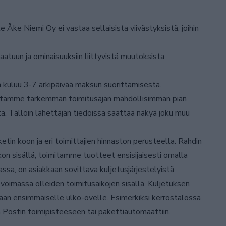
Åke Niemi Oy ei vastaa sellaisista viivästyksistä, joihin
atuun ja ominaisuuksiin liittyvistä muutoksista
kuluu 3-7 arkipäivää maksun suorittamisesta.
lmoitamme tarkemman toimitusajan mahdollisimman pian
a. Tällöin lähettäjän tiedoissa saattaa näkyä joku muu
etin koon ja eri toimittajien hinnaston perusteella. Rahdin
kon sisällä, toimitamme tuotteet ensisijaisesti omalla
ssa, on asiakkaan sovittava kuljetusjärjestelyistä
voimassa olleiden toimitusaikojen sisällä. Kuljetuksen
taan ensimmäiselle ulko-ovelle. Esimerkiksi kerrostalossa
Postin toimipisteeseen tai pakettiautomaattiin.