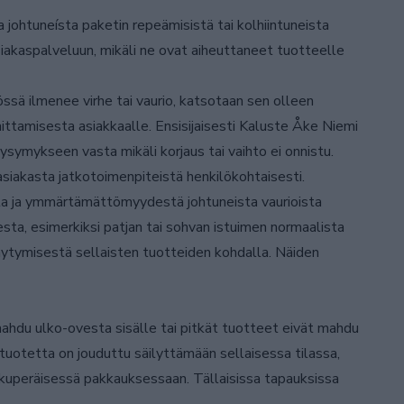
 johtuneísta paketin repeämisistä tai kolhiintuneista
siakaspalveluun, mikäli ne ovat aiheuttaneet tuotteelle
sä ilmenee virhe tai vaurio, katsotaan sen olleen
ttamisesta asiakkaalle. Ensisijaisesti Kaluste Åke Niemi
ysymykseen vasta mikäli korjaus tai vaihto ei onnistu.
siakasta jatkotoimenpiteistä henkilökohtaisesti.
ta ja ymmärtämättömyydestä johtuneista vaurioista
ta, esimerkiksi patjan tai sohvan istuimen normaalista
ytymisestä sellaisten tuotteiden kohdalla. Näiden
mahdu ulko-ovesta sisälle tai pitkät tuotteet eivät mahdu
tuotetta on jouduttu säilyttämään sellaisessa tilassa,
alkuperäisessä pakkauksessaan. Tällaisissa tapauksissa