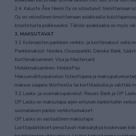
asiakkaan katsotaan ymmärtäneen mm. sen, että tuotteen v
2.4. Kaluste Åke Niemi Oy on sitoutunut toimittamaan so
Oy on velvollinen ilmoittamaan asiakkaalle kuluttajansuo
ilmoitetusta poikkeaviksi. Tällöin asiakkaalla on myös o
3. MAKSUTAVAT
3.1 Kotimaisten pankkien verkko- ja korttimaksut sekä m
Pankkimaksut: Nordea, Osuuspankki, Danske Bank, Sääst
Korttimaksaminen: Visa ja Mastercard
Mobiilimaksaminen: MobilePay
Maksunvälityspalvelun toteuttajana ja maksupalveluntarj
maksun saajana tiliotteella tai korttilaskulla ja välittää 
3.2 Lasku- ja osamaksupalvelut: Resurs Bank ja OP Lask
OP Lasku on maksutapa arjen erityisiin hankintoihin verkos
suomalaisen pankin verkkotunnukset.
OP Lasku on vastuullinen maksutapa
Luottopäätökset perustuvat maksukykyä koskevaan kokon