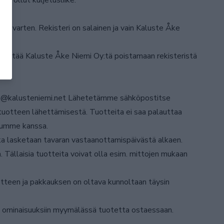
a ollut kuljetusliike.
iä varten. Rekisteri on salainen ja vain Kaluste Åke
 pyytää Kaluste Åke Niemi Oy:tä poistamaan rekisteristä
 info@kalusteniemi.net Lähetetämme sähköpostitse
 tuotteen lähettämisestä. Tuotteita ei saa palauttaa
elumme kanssa.
ika lasketaan tavaran vastaanottamispäivästä alkaen.
 Tällaisia tuotteita voivat olla esim. mittojen mukaan
otteen ja pakkauksen on oltava kunnoltaan täysin
en ominaisuuksiin myymälässä tuotetta ostaessaan.