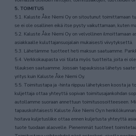
voimassa olleiden hintojen, toimitusaikojen, tuotteiden o
5. TOIMITUS
5.1. Kaluste Åke Niemi Oy on sitoutunut toimittamaan tuot
se ei ole osallinen eikä itse pysty vaikuttamaan, kuten m
5.2. Kaluste Åke Niemi Oy on velvollinen ilmoittamaan asi
asiakkaalle kuluttajansuojalain mukaisesti viivytyksettä.
5.3. Lähetämme tuotteet heti maksun saatuamme. Pankkiy
5.4. Verkkokaupasta voi tilata myös tuotteita, joita ei
tilauksen saatuamme. Joissain tapauksissa lähetys saatet
yritys kuin Kaluste Åke Niemi Oy.
5.5. Toimitustapa ja -hinta riippuu lähetyksen koosta ja t
kuljettaja ottaa yhteyttä sopivan toimitusajankohdan sopi
autollamme suoraan annettuun toimitusosoitteeseen. Mikäl
tapauskohtaisesti Kaluste Åke Niemi Oy:n henkilökunnan k
hoitava kuljetusliike ottaa ennen kuljetusta yhteyttä asi
tuote tuodaan alaovelle. Pienemmät tuotteet toimitetaan