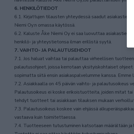
hävitessä Kaluste Åke Niemi Oy;lle palauttamisen yhteyde
6. HENKILÖTIEDOT
6.1. Kirjattujen tilausten yhteydessä saadut asiakastiedo
Niemi Oy:n omassa käytössä.
6.2. Kaluste Åke Niemi Oy ei saa luovuttaa asiakastieto
henkilö- ja yhteystietonsa ilman erillistä syytä.
7. VAIHTO- JA PALAUTUSEHDOT
7.1. Jos haluat vaihtaa tai palauttaa virheellisen tuot
palautusohjeet, joissa kerrotaan yksityiskohtaiset ohjee
sopimatta siitä ensin asiakaspalvelumme kanssa. Emme lu
7.2. Asiakkaalla on 45 päivän vaihto- ja palautusoikeus 
Palautusoikeus ei koske erikoistuotteita, joiden mitat t
tehdyt tuotteet tai asiakkaan tilauksen mukaan verhoillu
7.3. Palautusoikeus koskee vain ehjässä alkuperäispakka
vastaava kuin toimitettaessa.
7.4. Tuotteeseen tutustuminen katsotaan määrältään ja l