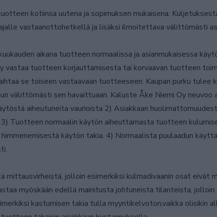
tuotteen kotiinsa uutena ja sopimuksen mukaisena. Kuljetuksesta
ajalle vastaanottohetkellä ja lisäksi ilmoitettava välittömästi a
kuukauden aikana tuotteen normaalissa ja asianmukaisessa käytös
y vastaa tuotteen korjauttamisesta tai korvaavan tuotteen toimi
i vaihtaa se toiseen vastaavaan tuotteeseen. Kaupan purku tulee k
uun välittömästi sen havaittuaan. Kaluste Åke Niemi Oy neuvoo a
käytöstä aiheutuneita vaurioista 2) Asiakkaan huolimattomuudes
a 3) Tuotteen normaalin käytön aiheuttamasta tuotteen kulumises
 himmenemisestä käytön takia. 4) Normaalista puulaadun käyttä
ti.
 mittausvirheistä, jolloin esimerkiksi kulmadivaanin osat eivät 
taa myöskään edellä mainitusta johtuneista tilanteista, jolloin 
imerkiksi kastumisen takia tulla myyntikelvoton,vaikka olisikin 