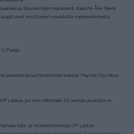
rimalleista.
uuksien ja tilausehtojen mukaisesti. Kaluste Åke Niemi
itusajat ovat muuttuneet sivustoilla sopimushetkellä
 S-Pankki
n pankkien ja luottolaitosten kanssa. Paytrail Oyj näkyy
 OP Laskua, jos olet vähintään 20-vuotias ja sinulla on
tamaan tulo- ja velanhoitomenosi OP Laskun