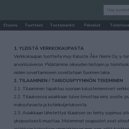
Etusivu
Tuotteet
Tuotemerkit
Palvelut
Toimitus
1. YLEISTÄ VERKKOKAUPASTA
Verkkokaupan tuotteita myy Kaluste Åke Niemi Oy, y-tun
arvonlisäveron. Pidätämme oikeuden hintojen ja toimitusku
niiden soveltamiseen sovelletaan Suomen lakia.
2. TILAAMINEN / TARJOUSPYYNNÖN TEKEMINEN
2.1. Tilaaminen tapahtuu suoraan kalusteniemi.net verkko
2.2. Tilauksessa asiakkaan tulee ilmoittaa nimi, osoite, p
maksutavasta ja kotiinkuljetuksesta.
2.3. Asiakkaan lähetettyä tilauksen on tehty sopimus si
yksipuolisesti muuttaa. Molemmat osapuolet ovat sitoutu