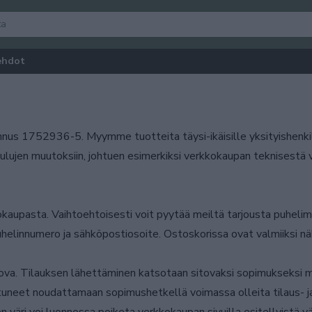
ehdot
nus 1752936-5. Myymme tuotteita täysi-ikäisille yksityishenki
lujen muutoksiin, johtuen esimerkiksi verkkokaupan teknisestä vi
kaupasta. Vaihtoehtoisesti voit pyytää meiltä tarjousta puhelim
uhelinnumero ja sähköpostiosoite. Ostoskorissa ovat valmiiksi näky
tova. Tilauksen lähettäminen katsotaan sitovaksi sopimukseksi m
neet noudattamaan sopimushetkellä voimassa olleita tilaus- ja 