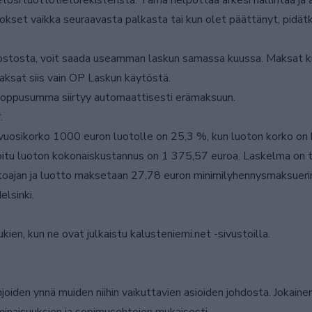
si luottotietorekisteristä. Tämä helpottaa arkesi hallintaa ja 
set vaikka seuraavasta palkasta tai kun olet päättänyt, pidätkö
 ostosta, voit saada useamman laskun samassa kuussa. Maksat kui
Maksat siis vain OP Laskun käytöstä.
n loppusumma siirtyy automaattisesti erämaksuun.
.
 vuosikorko 1000 euron luotolle on 25,3 %, kun luoton korko on
oitu luoton kokonaiskustannus on 1 375,57 euroa. Laskelma on t
oajan ja luotto maksetaan 27,78 euron minimilyhennysmaksuerinä
lsinki.
kien, kun ne ovat julkaistu kalusteniemi.net -sivustoilla.
oiden ynnä muiden niihin vaikuttavien asioiden johdosta. Jokaine