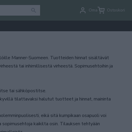
Oma tili
Ostoskori
löille Manner-Suomeen. Tuotteiden hinnat sisältävät
rheestä tai inhimillisestä virheestä. Sopimusehtoihin ja
itse tai sähköpostitse.
villä tilattavaksi halutut tuotteet ja hinnat, maininta
olemminpuolisesti, eikä sitä kumpikaan osapuoli voi
sopimusehtoja kaikilta osin. Tilauksen tehtyään