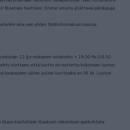
auttaa pitämään taloutesi tasapainossa. Saat ostoksillesi
 tilaamasi tuotteen. Emme veloita yllättäviä piilokuluja.
tenkin aina vain yhden tilinhoitomaksun kuussa.
 korkolain 12 §:n mukainen viitekorko + 15,00 % (18,50
ehty olettaen, että luotto on nostettu kokonaan, luoton
 kuukauden välein, jolloin luottoaika on 36 kk. Luoton
n tilaus käsitellään tilauksen tekemisen ajankohtana