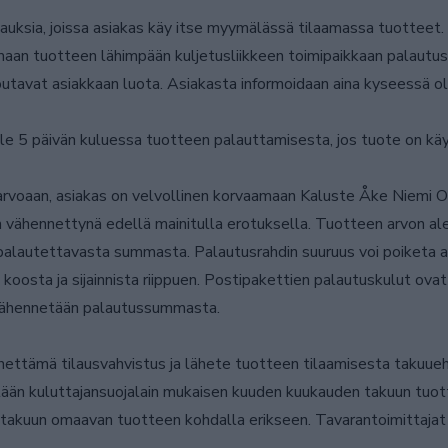
auksia, joissa asiakas käy itse myymälässä tilaamassa tuotteet.
maan tuotteen lähimpään kuljetusliikkeen toimipaikkaan palautus
 noutavat asiakkaan luota. Asiakasta informoidaan aina kyseessä 
le 5 päivän kuluessa tuotteen palauttamisesta, jos tuote on kä
rvoaan, asiakas on velvollinen korvaamaan Kaluste Åke Niemi Oy
 vähennettynä edellä mainitulla erotuksella. Tuotteen arvon al
palautettavasta summasta. Palautusrahdin suuruus voi poiketa alk
oosta ja sijainnista riippuen. Postipakettien palautuskulut ovat
 vähennetään palautussummasta.
ähettämä tilausvahvistus ja lähete tuotteen tilaamisesta takuue
ntään kuluttajansuojalain mukaisen kuuden kuukauden takuun tuo
takuun omaavan tuotteen kohdalla erikseen. Tavarantoimittajat