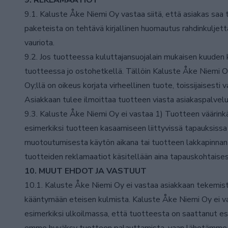
9. REKLAMAATIOT
9.1. Kaluste Åke Niemi Oy vastaa siitä, että asiakas saa 
paketeista on tehtävä kirjallinen huomautus rahdinkuljett
vauriota.
9.2. Jos tuotteessa kuluttajansuojalain mukaisen kuuden 
tuotteessa jo ostohetkellä. Tällöin Kaluste Åke Niemi O
Oy;llä on oikeus korjata virheellinen tuote, toissijaisest
Asiakkaan tulee ilmoittaa tuotteen viasta asiakaspalvel
9.3. Kaluste Åke Niemi Oy ei vastaa 1) Tuotteen väärin
esimerkiksi tuotteen kasaamiseen liittyvissä tapauksiss
muotoutumisesta käytön aikana tai tuotteen lakkapinnan
tuotteiden reklamaatiot käsitellään aina tapauskohtaises
10. MUUT EHDOT JA VASTUUT
10.1. Kaluste Åke Niemi Oy ei vastaa asiakkaan tekemistä
kääntymään eteisen kulmista. Kaluste Åke Niemi Oy ei vas
esimerkiksi ulkoilmassa, että tuotteesta on saattanut es