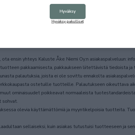
ssä on tuotteesta vastuussa asiakas tai kuljetuksesta vastuuss
Hyväksy
t tallennetaan ainoastaan Kaluste Åke Niemi Oy:n asiakasrekister
Hyväksy pakolliset
ja eteenpäin ilman asiakkaan suostumusta. Asiakkaalla on oikeus
teen, ota ensin yhteys Kaluste Åke Niemi Oy:n asiakaspalveluun:
t tuotteen pakkaamisesta, pakkaukseen liitettävistä tiedoista ja
nasta palautuksia, joista ei ole sovittu ennakolta asiakaspalv
verkkokaupasta ostetuille tuotteille. Palautukseen oikeuttava a
ai muut ominaisuudet poikkeavat normaaleista tuotestandardeista.
t sohvat.
uksessa olevia käyttämättömiä ja myyntikelpoisia tuotteita. Tu
aadultaan sellaiseksi, kuin asiakas tutustuisi tuotteeseen ja s