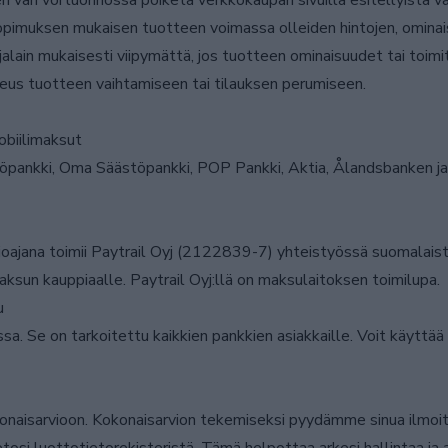
äri voi luonnossa poiketa verkkokaupan sivuilla esitellyistä vä
pimuksen mukaisen tuotteen voimassa olleiden hintojen, ominais
jalain mukaisesti viipymättä, jos tuotteen ominaisuudet tai toim
ikeus tuotteen vaihtamiseen tai tilauksen perumiseen.
obiilimaksut
öpankki, Oma Säästöpankki, POP Pankki, Aktia, Ålandsbanken ja
oajana toimii Paytrail Oyj (2122839-7) yhteistyössä suomalaiste
maksun kauppiaalle. Paytrail Oyj:llä on maksulaitoksen toimilupa.
u
sa. Se on tarkoitettu kaikkien pankkien asiakkaille. Voit käyttää
aisarvioon. Kokonaisarvion tekemiseksi pyydämme sinua ilmoit