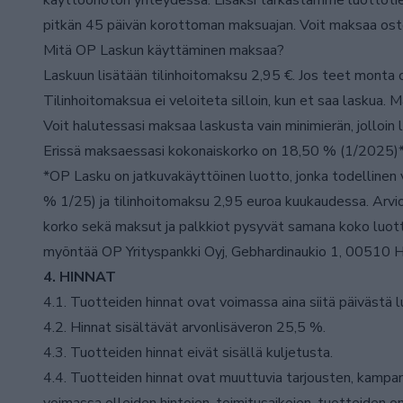
käyttöönoton yhteydessä. Lisäksi tarkastamme luottotieto
pitkän 45 päivän korottoman maksuajan. Voit maksaa ostok
Mitä OP Laskun käyttäminen maksaa?
Laskuun lisätään tilinhoitomaksu 2,95 €. Jos teet monta
Tilinhoitomaksua ei veloiteta silloin, kun et saa laskua. 
Voit halutessasi maksaa laskusta vain minimierän, jolloi
Erissä maksaessasi kokonaiskorko on 18,50 % (1/2025)*
*OP Lasku on jatkuvakäyttöinen luotto, jonka todellinen
% 1/25) ja tilinhoitomaksu 2,95 euroa kuukaudessa. Arvi
korko sekä maksut ja palkkiot pysyvät samana koko luott
myöntää OP Yrityspankki Oyj, Gebhardinaukio 1, 00510 He
4. HINNAT
4.1. Tuotteiden hinnat ovat voimassa aina siitä päivästä lu
4.2. Hinnat sisältävät arvonlisäveron 25,5 %.
4.3. Tuotteiden hinnat eivät sisällä kuljetusta.
4.4. Tuotteiden hinnat ovat muuttuvia tarjousten, kampanj