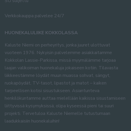
SU suljettu
Verkkokauppa palvelee 24/7
HUONEKALULIIKE KOKKOLASSA
Kaluste Niemi on perheyritys, jonka juuret ulottuvat
vuoteen 1976. Nykyisin palvelemme asiakkaitamme
Kokkolan Lassie-Parkissa, missä myymälämme tarjoaa
laajan valikoiman huonekaluja jokaiseen kotiin. Tilavasta
liikkeestämme löydät muun muassa sohvat, sängyt,
ruokapöydät, TV-tasot, lipastot ja matot – kaiken
tarpeellisen kotisi sisustukseen. Asiantunteva
henkilökuntamme auttaa mielellään kaikissa sisustamiseen
liittyvissä kysymyksissä, olipa kyseessä pieni tai suuri
projekti. Tervetuloa Kaluste Niemelle tutustumaan
laadukkaisiin huonekaluihin!