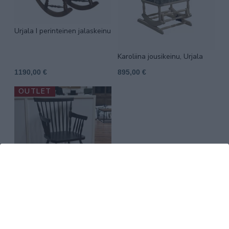
Urjala I perinteinen jalaskeinu
Karoliina jousikeinu, Urjala
1190,00 €
895,00 €
OUTLET
Rebekka seniorituoli ruskea
199,00 €