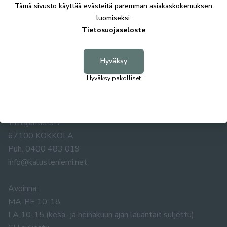
Tämä sivusto käyttää evästeitä paremman asiakaskokemuksen
luomiseksi.
Tietosuojaseloste
Hyväksy
Hyväksy pakolliset
KALUSTE ÅKE NIEMI OY
Yrittäjäntie 5-7
67100 KOKKOLA
Puh. 0400 483 019
info@kalusteniemi.net
Avoinna:
MA-PE 10-18
LA 10-15 (kesä- ja heinäkuun ajan lauantait suljettu)