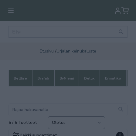
/
Etusivu
Urjalan keinukaluste
Bellfire
Brafab
ByNiemi
Delux
Ermatiko
Fi
5 / 5 Tuotteet
Kaikki
suodattimet
0