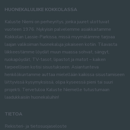
HUONEKALULIIKE KOKKOLASSA
Kaluste Niemi on perheyritys, jonka juuret ulottuvat
vuoteen 1976. Nykyisin palvelemme asiakkaitamme
Kokkolan Lassie-Parkissa, missä myymälämme tarjoaa
laajan valikoiman huonekaluja jokaiseen kotiin. Tilavasta
liikkeestämme löydät muun muassa sohvat, sängyt,
ruokapöydät, TV-tasot, lipastot ja matot – kaiken
tarpeellisen kotisi sisustukseen. Asiantunteva
henkilökuntamme auttaa mielellään kaikissa sisustamiseen
liittyvissä kysymyksissä, olipa kyseessä pieni tai suuri
projekti. Tervetuloa Kaluste Niemelle tutustumaan
laadukkaisiin huonekaluihin!
TIETOA
Rekisteri- ja tietosuojaseloste