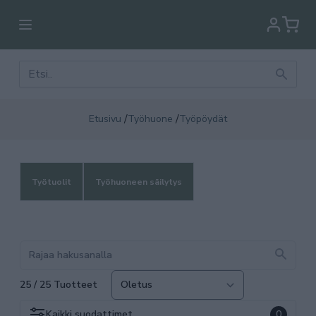
/
/
Etusivu
Työhuone
Työpöydät
Työtuolit
Työhuoneen säilytys
25 / 25 Tuotteet
Kaikki
suodattimet
0