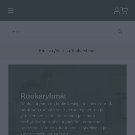
/
/
Etusivu
Keittiö
Ruokaryhmät
Ruokailuryhmä on kodin keskipiste, jonka äärellä
nautitaan ruuasta sekä perheenjäsenten ja
ystävien seurasta. Kestävään ja silmää
Ruokaryhmät
miellyttävään ruokailuryhmään kannattaa
Ruokailuryhmä on kodin keskipiste, jonka äärellä
panostaa, sillä se kuuluu kodin tärkeimpiin ja
nautitaan ruuasta sekä perheenjäsenten ja
käytetyimpiin kalusteisiin.
ystävien seurasta. Kestävään ja silmää
miellyttävään ruokailuryhmään kannattaa
panostaa, sillä se kuuluu kodin tärkeimpiin ja
käytetyimpiin kalusteisiin.