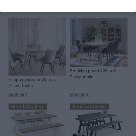
Rodham tuolia
2093,00 €
2055,00 €
Brooklyn pöytä 220 ja 6
Sierra tuolia
Filippa pyöreä pöytä ja 4
Alison tuolia
2095,00 €
2003,00 €
Aina Edullinen
Aina Edullinen