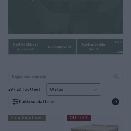
Baaripöy
Keittiötikkaat
Ruokapöydän
Ruokapöydät
ja
ja jakkarat
tuolit
baarituo
29 / 29 Tuotteet
Kaikki
suodattimet
0
Aina Edullinen
OUTLET