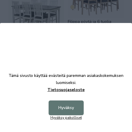
Filippa pöytä ja 6 tuolia
valkotammi
Ilona jatkettava ruokaryhmä
1+6 valkoinen/harmaa
1195,00 €
2453,00 €
Tämä sivusto käyttää evästeitä paremman asiakaskokemuksen
luomiseksi.
Tietosuojaseloste
Filippa pöytä ja 6 Nagano
Hyväksy
tuolia valkotammi
Hyväksy pakolliset
Filippa pyöreä pöytä ja 4