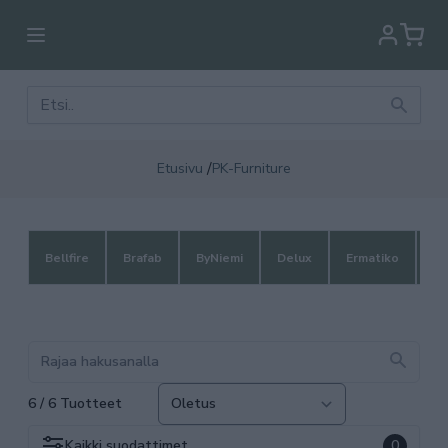
/
Etusivu
PK-Furniture
Bellfire
Brafab
ByNiemi
Delux
Ermatiko
Fi
6 / 6 Tuotteet
Kaikki
suodattimet
0