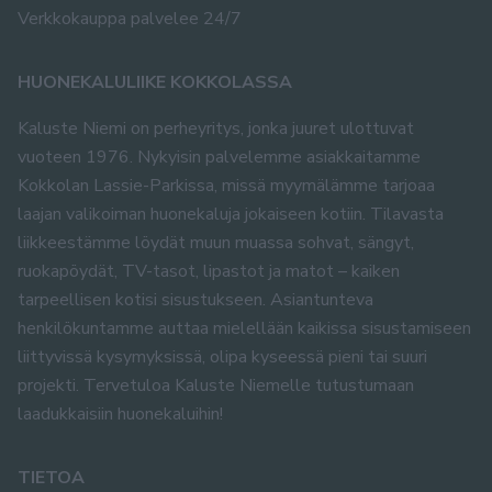
Verkkokauppa palvelee 24/7
HUONEKALULIIKE KOKKOLASSA
Kaluste Niemi on perheyritys, jonka juuret ulottuvat
vuoteen 1976. Nykyisin palvelemme asiakkaitamme
Kokkolan Lassie-Parkissa, missä myymälämme tarjoaa
laajan valikoiman huonekaluja jokaiseen kotiin. Tilavasta
liikkeestämme löydät muun muassa sohvat, sängyt,
ruokapöydät, TV-tasot, lipastot ja matot – kaiken
tarpeellisen kotisi sisustukseen. Asiantunteva
henkilökuntamme auttaa mielellään kaikissa sisustamiseen
liittyvissä kysymyksissä, olipa kyseessä pieni tai suuri
projekti. Tervetuloa Kaluste Niemelle tutustumaan
laadukkaisiin huonekaluihin!
TIETOA