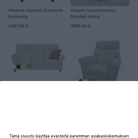
Madeira nojatuoli Diamonds
Hopper mekanismituoli
kankaalla
Mondial nahka
1457,00 €
1985,00 €
+8
+8
Madeira 3-istuttava sohva
Diamonds kangas
Madeira mekanismituoli
Diamonds kankaalla
2671,00 €
2114,00 €
Tämä sivusto käyttää evästeitä paremman asiakaskokemuksen