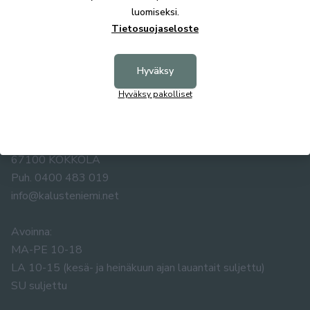
luomiseksi.
Tietosuojaseloste
Hyväksy
Hyväksy pakolliset
KALUSTE ÅKE NIEMI OY
Yrittäjäntie 5-7
67100 KOKKOLA
Puh. 0400 483 019
info@kalusteniemi.net
Avoinna:
MA-PE 10-18
LA 10-15 (kesä- ja heinäkuun ajan lauantait suljettu)
SU suljettu