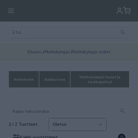
/
/
Etusivu
Mattokymppi
Mattokymppi outlet
Mattokymppi tyynyt ja
Nokohome
ihankotona
torkkupeitot
2 / 2 Tuotteet
Kaikki
suodattimet
0