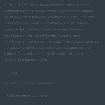
vuoteen 1976. Nykyisin palvelemme asiakkaitamme
Kokkolan Lassie-Parkissa, missä myymälämme tarjoaa
laajan valikoiman huonekaluja jokaiseen kotiin. Tilavasta
liikkeestämme löydät muun muassa sohvat, sängyt,
ruokapöydät, TV-tasot, lipastot ja matot – kaiken
tarpeellisen kotisi sisustukseen. Asiantunteva
henkilökuntamme auttaa mielellään kaikissa sisustamiseen
liittyvissä kysymyksissä, olipa kyseessä pieni tai suuri
projekti. Tervetuloa Kaluste Niemelle tutustumaan
laadukkaisiin huonekaluihin!
TIETOA
Rekisteri- ja tietosuojaseloste
Tilauksen peruutuslomake