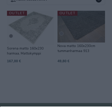
OUTLET
OUTLET
Nova matto 160x230cm
Sorena matto 160x230
tummanharmaa 913
harmaa, Mattokymppi
167,00 €
49,80 €