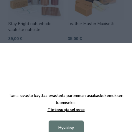
Stay Bright nahanhoito
Leather Master Maxisetti
vaaleille nahoille
39,00 €
35,00 €
Tämä sivusto käyttää evästeitä paremman asiakaskokemuksen
luomiseksi.
Tietosuojaseloste
KALUSTE ÅKE NIEMI OY
Yrittäjäntie 5-7
Hyväksy
67100 KOKKOLA