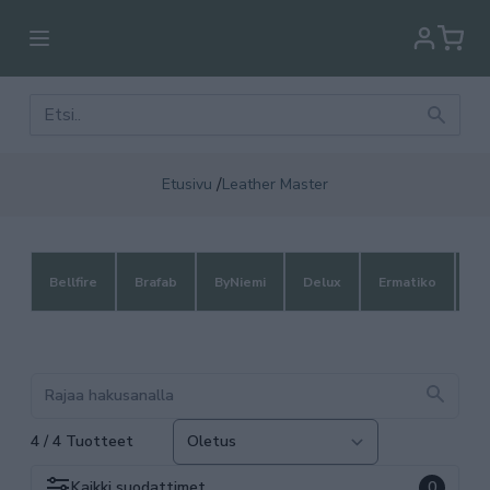
/
Etusivu
Leather Master
Bellfire
Brafab
ByNiemi
Delux
Ermatiko
Fi
4 / 4 Tuotteet
Kaikki
suodattimet
0