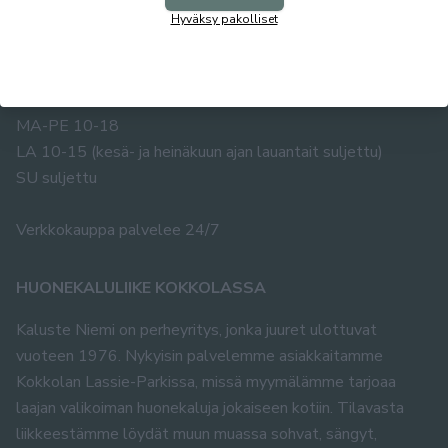
Hyväksy pakolliset
Puh. 0400 483 019
info@kalusteniemi.net
Avoinna:
MA-PE 10-18
LA 10-15 (kesä- ja heinäkuun ajan lauantait suljettu)
SU suljettu
Verkkokauppa palvelee 24/7
HUONEKALULIIKE KOKKOLASSA
Kaluste Niemi on perheyritys, jonka juuret ulottuvat
vuoteen 1976. Nykyisin palvelemme asiakkaitamme
Kokkolan Lassie-Parkissa, missä myymälämme tarjoaa
laajan valikoiman huonekaluja jokaiseen kotiin. Tilavasta
liikkeestämme löydät muun muassa sohvat, sängyt,