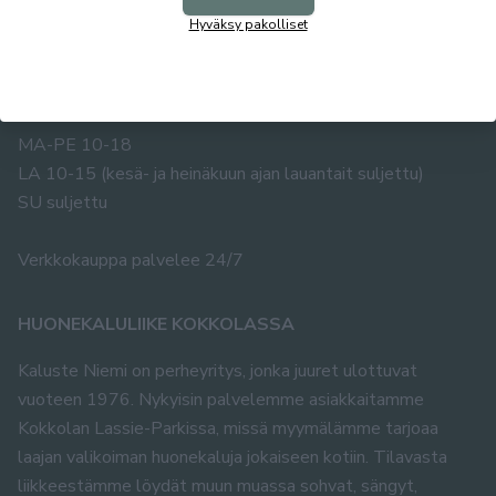
67100 KOKKOLA
Hyväksy pakolliset
Puh. 0400 483 019
info@kalusteniemi.net
Avoinna:
MA-PE 10-18
LA 10-15 (kesä- ja heinäkuun ajan lauantait suljettu)
SU suljettu
Verkkokauppa palvelee 24/7
HUONEKALULIIKE KOKKOLASSA
Kaluste Niemi on perheyritys, jonka juuret ulottuvat
vuoteen 1976. Nykyisin palvelemme asiakkaitamme
Kokkolan Lassie-Parkissa, missä myymälämme tarjoaa
laajan valikoiman huonekaluja jokaiseen kotiin. Tilavasta
liikkeestämme löydät muun muassa sohvat, sängyt,