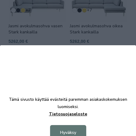
+7
+7
Jasmi avokulmasohva vasen
Jasmi avokulmasohva oikea
Stark kankailla
Stark kankailla
5262,00 €
5262,00 €
Tämä sivusto käyttää evästeitä paremman asiakaskokemuksen
luomiseksi.
Tietosuojaseloste
KALUSTE ÅKE NIEMI OY
Yrittäjäntie 5-7
Hyväksy