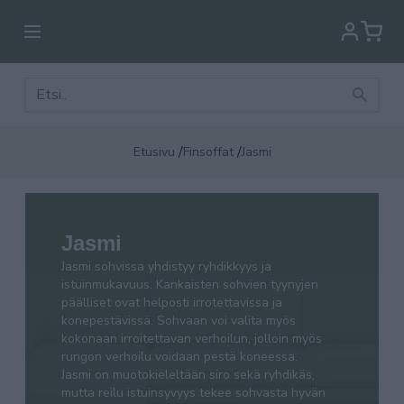
/
/
Etusivu
Finsoffat
Jasmi
Jasmi sohvissa yhdistyy ryhdikkyys ja
Jasmi
istuinmukavuus. Kankaisten sohvien tyynyjen
Jasmi sohvissa yhdistyy ryhdikkyys ja
päälliset ovat helposti irrotettavissa ja
istuinmukavuus. Kankaisten sohvien tyynyjen
konepestävissä. Sohvaan voi valita myös kokonaan
päälliset ovat helposti irrotettavissa ja
irroitettavan verhoilun, jolloin myös rungon verhoilu
konepestävissä. Sohvaan voi valita myös
kokonaan irroitettavan verhoilun, jolloin myös
voidaan pestä koneessa.
rungon verhoilu voidaan pestä koneessa.
Jasmi on muotokieleltään siro sekä ryhdikäs, mutta
Jasmi on muotokieleltään siro sekä ryhdikäs,
reilu istuinsyvyys tekee sohvasta hyvän löhöillä.
mutta reilu istuinsyvyys tekee sohvasta hyvän