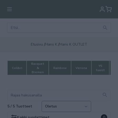
/
/
Etusivu
Hans K
Hans K OUTLET
Racquet
Y5
Colibri
&
Rainbow
Verona
Zi
tuolit
Bremen
5 / 5 Tuotteet
Kaikki
suodattimet
0