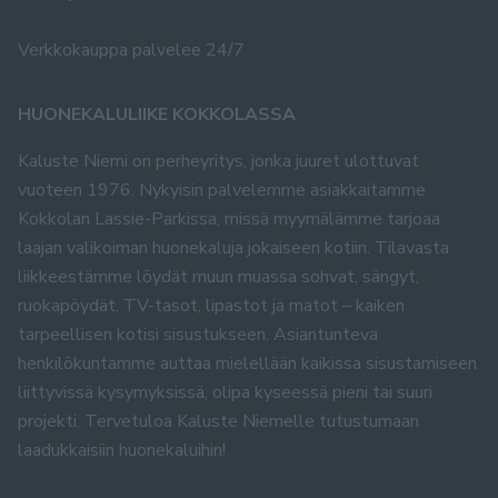
Verkkokauppa palvelee 24/7
HUONEKALULIIKE KOKKOLASSA
Kaluste Niemi on perheyritys, jonka juuret ulottuvat
vuoteen 1976. Nykyisin palvelemme asiakkaitamme
Kokkolan Lassie-Parkissa, missä myymälämme tarjoaa
laajan valikoiman huonekaluja jokaiseen kotiin. Tilavasta
liikkeestämme löydät muun muassa sohvat, sängyt,
ruokapöydät, TV-tasot, lipastot ja matot – kaiken
tarpeellisen kotisi sisustukseen. Asiantunteva
henkilökuntamme auttaa mielellään kaikissa sisustamiseen
liittyvissä kysymyksissä, olipa kyseessä pieni tai suuri
projekti. Tervetuloa Kaluste Niemelle tutustumaan
laadukkaisiin huonekaluihin!