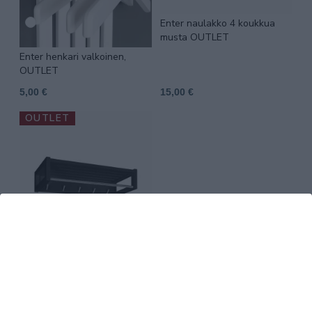
Enter naulakko 4 koukkua
musta OUTLET
Enter henkari valkoinen,
OUTLET
5,00 €
15,00 €
OUTLET
Enter hattuhylly 80cm musta
60,00 €