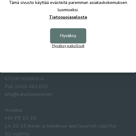
Tämä sivusto käyttää evästeitä paremman asiakaskokemuksen
luomiseksi.
Tietosuojaseloste
Hyväksy
Hyväksy pakolliset
KALUSTE ÅKE NIEMI OY
Yrittäjäntie 5-7
67100 KOKKOLA
Puh. 0400 483 019
info@kalusteniemi.net
Avoinna:
MA-PE 10-18
LA 10-15 (kesä- ja heinäkuun ajan lauantait suljettu)
SU suljettu