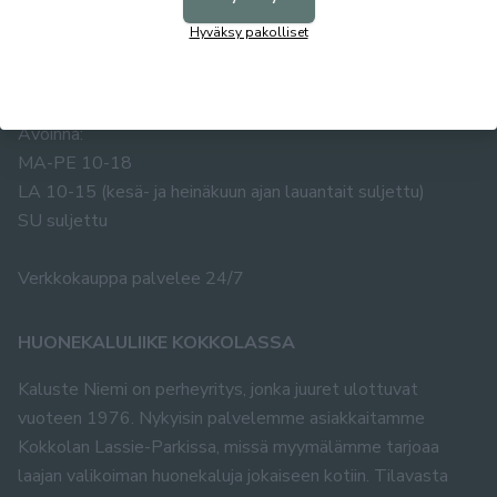
67100 KOKKOLA
Hyväksy pakolliset
Puh. 0400 483 019
info@kalusteniemi.net
Avoinna:
MA-PE 10-18
LA 10-15 (kesä- ja heinäkuun ajan lauantait suljettu)
SU suljettu
Verkkokauppa palvelee 24/7
HUONEKALULIIKE KOKKOLASSA
Kaluste Niemi on perheyritys, jonka juuret ulottuvat
vuoteen 1976. Nykyisin palvelemme asiakkaitamme
Kokkolan Lassie-Parkissa, missä myymälämme tarjoaa
laajan valikoiman huonekaluja jokaiseen kotiin. Tilavasta