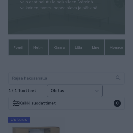
vain osat halutulle paikalleen. Väreinä
valkoinen, tammi, hopeajalava ja pähkinä.
Fondi
Helmi
Klaara
Lilja
Line
Monaco
1 / 1 Tuotteet
Kaikki
suodattimet
0
Uutuus