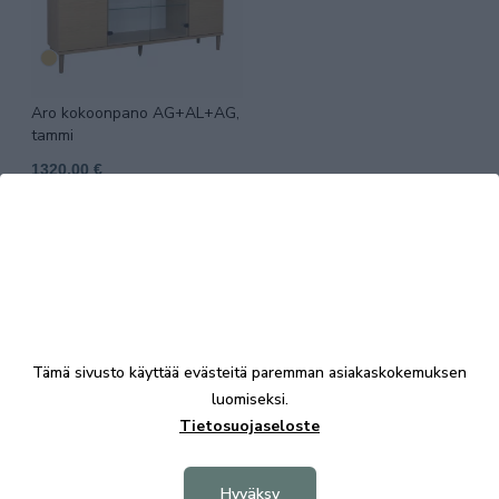
Aro kokoonpano AG+AL+AG,
tammi
1320,00 €
Tämä sivusto käyttää evästeitä paremman asiakaskokemuksen
luomiseksi.
Tietosuojaseloste
KALUSTE ÅKE NIEMI OY
Yrittäjäntie 5-7
Hyväksy