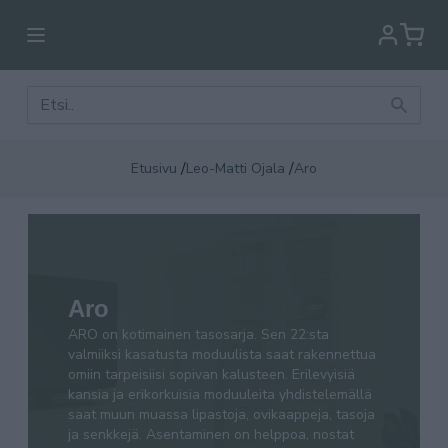
/
/
Etusivu
Leo-Matti Ojala
Aro
ARO on kotimainen tasosarja. Sen 22:sta valmiiksi
kasatusta moduulista saat rakennettua omiin
Aro
tarpeisiisi sopivan kalusteen. Erilevyisiä kansia ja
erikorkuisia moduuleita yhdistelemällä saat muun
ARO on kotimainen tasosarja. Sen 22:sta
muassa lipastoja, ovikaappeja, tasoja ja senkkejä.
valmiiksi kasatusta moduulista saat rakennettua
omiin tarpeisiisi sopivan kalusteen. Erilevyisiä
Asentaminen on helppoa, nostat vain osat
kansia ja erikorkuisia moduuleita yhdistelemällä
halutulle paikalleen. Väreinä valkoinen, tammi,
saat muun muassa lipastoja, ovikaappeja, tasoja
hopeajalava ja pähkinä.
ja senkkejä. Asentaminen on helppoa, nostat