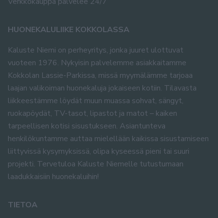
Verkkokauppa palvelee 24/7
HUONEKALULIIKE KOKKOLASSA
Kaluste Niemi on perheyritys, jonka juuret ulottuvat
vuoteen 1976. Nykyisin palvelemme asiakkaitamme
Kokkolan Lassie-Parkissa, missä myymälämme tarjoaa
laajan valikoiman huonekaluja jokaiseen kotiin. Tilavasta
liikkeestämme löydät muun muassa sohvat, sängyt,
ruokapöydät, TV-tasot, lipastot ja matot – kaiken
tarpeellisen kotisi sisustukseen. Asiantunteva
henkilökuntamme auttaa mielellään kaikissa sisustamiseen
liittyvissä kysymyksissä, olipa kyseessä pieni tai suuri
projekti. Tervetuloa Kaluste Niemelle tutustumaan
laadukkaisiin huonekaluihin!
TIETOA