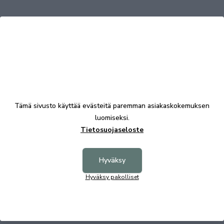
Tutustu myös
Tämä sivusto käyttää evästeitä paremman asiakaskokemuksen
luomiseksi.
Tietosuojaseloste
Hyväksy
Hyväksy pakolliset
Skinnwille Misty torkkupeitto L - Ivory
Skinnwil
99,00 €
99,00 €