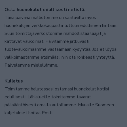
Osta huonekalut edullisesti netistä.
Tänä päivänä mallistomme on saatavilla myös
huonekalujen verkkokaupasta tuttuun edulliseen hintaan.
Suuri toimittajaverkostomme mahdollistaa laajat ja
kattavat valikoimat. Päivitämme jatkuvasti
tuotevalikoimaamme vastaamaan kysyntää. Jos et löydä
valikoimastamme etsimääsi, niin ota rohkeasti yhteyttä.
Palvelemme mielellämme.
Kuljetus
Toimitamme halutessasi ostamasi huonekalut kotiisi
edullisesti. Lähialueille toimitamme tavarat
pääsääntöisesti omalla autollamme. Muualle Suomeen
kuljetukset hoitaa Posti.