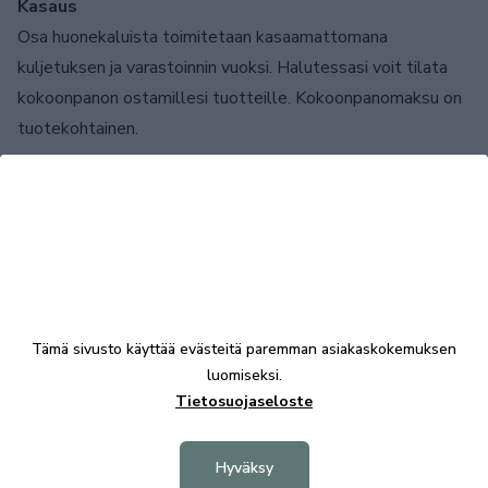
Kasaus
Osa huonekaluista toimitetaan kasaamattomana
kuljetuksen ja varastoinnin vuoksi. Halutessasi voit tilata
kokoonpanon ostamillesi tuotteille. Kokoonpanomaksu on
tuotekohtainen.
Sisustussuunnittelupalvelu
Tarvitsetko apua sisustamisessa? Teemme yhteistyötä
Sisutuspaletin kanssa.
Ota rohkeasti yhteyttä.
Tämä sivusto käyttää evästeitä paremman asiakaskokemuksen
luomiseksi.
KALUSTE ÅKE NIEMI OY
Tietosuojaseloste
Yrittäjäntie 5-7
Hyväksy
67100 KOKKOLA