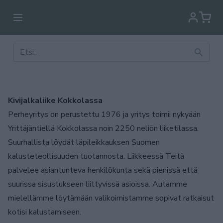
Kivijalkaliike Kokkolassa
Perheyritys on perustettu 1976 ja yritys toimii nykyään
Yrittäjäntiellä Kokkolassa noin 2250 neliön liiketilassa.
Suurhallista löydät läpileikkauksen Suomen
kalusteteollisuuden tuotannosta. Liikkeessä Teitä
palvelee asiantunteva henkilökunta sekä pienissä että
suurissa sisustukseen liittyvissä asioissa. Autamme
mielellämme löytämään valikoimistamme sopivat ratkaisut
kotisi kalustamiseen.