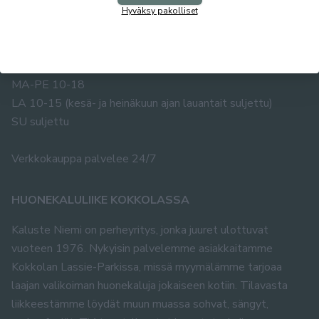
Puh. 0400 483 019
Hyväksy pakolliset
info@kalusteniemi.net
Avoinna:
MA-PE 10-18
LA 10-15 (kesä- ja heinäkuun ajan lauantait suljettu)
SU suljettu
Verkkokauppa palvelee 24/7
HUONEKALULIIKE KOKKOLASSA
Kaluste Niemi on perheyritys, jonka juuret ulottuvat
vuoteen 1976. Nykyisin palvelemme asiakkaitamme
Kokkolan Lassie-Parkissa, missä myymälämme tarjoaa
laajan valikoiman huonekaluja jokaiseen kotiin. Tilavasta
liikkeestämme löydät muun muassa sohvat, sängyt,