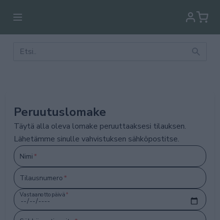
Peruutuslomake
Täytä alla oleva lomake peruuttaaksesi tilauksen.
Lähetämme sinulle vahvistuksen sähköpostitse.
Nimi
*
Tilausnumero
*
Vastaanottopäivä
*