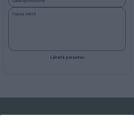
Sähköpostiosoite
*
Vapaa teksti
Lähetä peruutus
KALUSTE ÅKE NIEMI OY
Yrittäjäntie 5-7