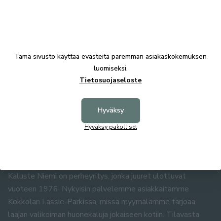
67100 KOKKOLA
Puh. 0400 483 019
info@kalusteniemi.net
Tämä sivusto käyttää evästeitä paremman asiakaskokemuksen
Avoinna:
luomiseksi.
MA-PE 10-18
Tietosuojaseloste
LA 10-15 (kesä- ja heinäkuun ajan lauantait suljettu)
SU suljettu
Hyväksy
Verkkokauppa palvelee 24/7
Hyväksy pakolliset
HUONEKALULIIKE KOKKOLASSA
Kaluste Niemi on perheyritys, jonka juuret ulottuvat
vuoteen 1976. Nykyisin palvelemme asiakkaitamme
Kokkolan Lassie-Parkissa, missä myymälämme tarjoaa
laajan valikoiman huonekaluja jokaiseen kotiin. Tilavasta